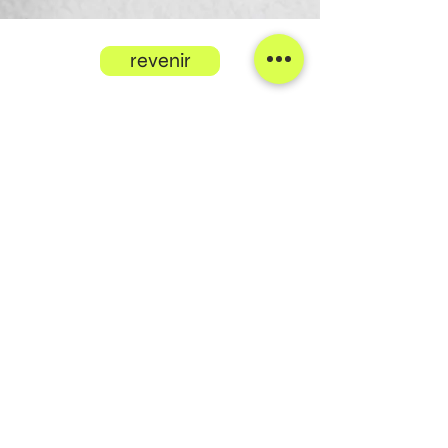
revenir
mj.design
,
Matthieu Jordi
,
Aemmenmattstrasse 22
, 3123 Belp
, T
031 819 81
81
,
email
Numéro de TVA : CHE-114.865.461, CP :
30-
400292-4
, Jordi Matthieu, 3123 Belp